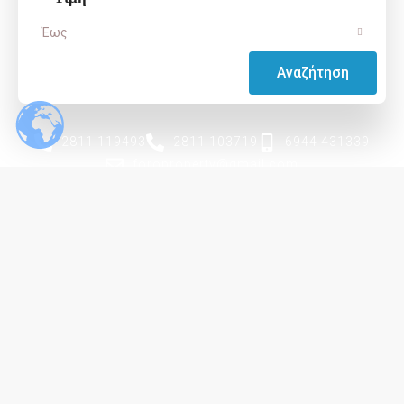
Έως
Αναζήτηση
2811 119493
2811 103719
6944 431339
foroproperty@gmail.com
ΟΛΟΚΛΗΡΩΜΈΝΕΣ ΦΟΡΟΛΟΓΙΚΈΣ
ΚΑΙ ΚΤΗΜΑΤΟΜΕΣΙΤΙΚΈΣ
ΥΠΗΡΕΣΊΕΣ
Σχετικά με εμάς