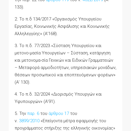
133).
2. Το π.δ 134/2017 «Οργανισμός Υπουργείου
Εργασίας, Κοινωνικής Ασφάλισης και Κοινωνικής
Αλληλεγγύης» (Α’168).
3. Το π.δ. 77/2023 «Σύσταση Υπουργείου και
μετονο-μασία Υπουργείων – Σύσταση, κατάργηση
και μετονομα-σία Γενικών και Ειδικών Γραμματειών
– Μεταφορά αρμοδιοτήτων, υπηρεσιακών μονάδων,
θέσεων προσωπικού και εποπτευόμενων φορέων»
(Α’ 130).
4. Το π.δ. 32/2024 «Διορισμός Υπουργών και
Υφυπουργών» (Α’91).
5. Την
παρ. 6
του
άρθρου 17
του
ν.
3899/2010
«Επείγοντα μέτρα εφαρμογής του
προγράμματος στήριξης της ελληνικής οικονομίας»