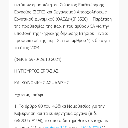
εντύπων αρμοδιότητας Σώματος Επιθεώρησης
Εργασίας (ΣΕΠΕ) και Οργανισμού Απασχολήσεως
Εργατικού Δυναμικού (ΟΑΕΔ)»(Β’ 3520) – Παράταση
της προθεσμίας της παρ. η του άρθρου 5Α για την
υποβολή της Ψηφιακής δήλωσης Ετήσιου Πίνακα
προσωπικού της παρ. 2.5 του άρθρου 2, ειδικά για
το έτος 2024.
(ΦΕΚ B 5979/29.10.2024)
Η ΥΠΟΥΡΓΟΣ ΕΡΓΑΣΙΑΣ
ΚΑΙ ΚΟΙΝΩΝΙΚΗΣ ΑΣΦΑΛΙΣΗΣ
Έχοντας υπόψη:
1. Το άρθρο 90 του Κώδικα Νομοθεσίας για την
Κυβέρνηση και τα κυβερνητικά όργανα (π.δ.
63/2005, Α’ 98), το οποίο διατηρήθηκε σε ισχύ με
την περ. 22 του
άρθρου 119
του ν.
4622/2019
(Α’