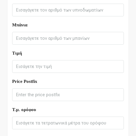
Μπάνια
Τιμή
Price Postfix
Τ.μ. ορόφου