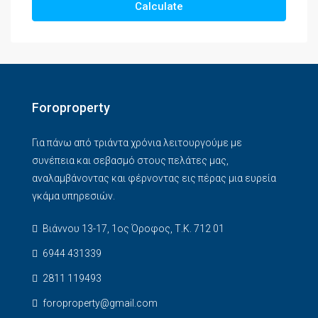
Calculate
Foroproperty
Για πάνω από τριάντα χρόνια λειτουργούμε με
συνέπεια και σεβασμό στους πελάτες μας,
αναλαμβάνοντας και φέρνοντας εις πέρας μια ευρεία
γκάμα υπηρεσιών.
Βιάννου 13-17, 1ος Όροφος, Τ.Κ. 712 01
6944 431339
2811 119493
foroproperty@gmail.com