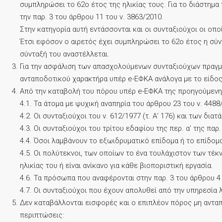
συμπληρώσει το 62ο έτος της ηλικίας τους. Για το διάστημ
την παρ. 3 του άρθρου 11 του ν. 3863/2010.
Στην κατηγορία αυτή εντάσσονται και οι συνταξιούχοι οι ο
Έτσι εφόσον ο αιρετός έχει συμπληρώσει το 62ο έτος η σύν
σύνταξή του αναστέλλεται.
Για την ασφάλιση των απασχολούμενων συνταξιούχων πραγμα
ανταποδοτικού χαρακτήρα υπέρ e-ΕΦΚΑ ανάλογα με το είδος
Από την καταβολή του πόρου υπέρ e-ΕΦΚΑ της προηγούμενη
4.1. Τα άτομα με ψυχική αναπηρία του άρθρου 23 του ν. 4488/2
4.2. Οι συνταξιούχοι του ν. 612/1977 (τ. Α’ 176) και των δι
4.3. Οι συνταξιούχοι του τρίτου εδαφίου της περ. α’ της παρ.
4.4. Όσοι λαμβάνουν το εξωιδρυματικό επίδομα ή το επίδομα
4.5. Οι πολύτεκνοι, των οποίων το ένα τουλάχιστον των τέ
ηλικίας του ή είναι ανίκανο για κάθε βιοποριστική εργασία.
4.6. Τα πρόσωπα που αναφέρονται στην παρ. 3 του άρθρου 4 τ
4.7. Οι συνταξιούχοι που έχουν απολυθεί από την υπηρεσία 
Δεν καταβάλλονται εισφορές και ο επιπλέον πόρος μη ανταπ
περιπτώσεις: