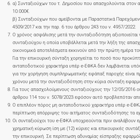
α) Συνταξιούχων του τ. Δημοσίου που απασχολούνται στον α
10.000€.
β) Συνταξιούχων που αμείβονται με Παραστατικά Παρεχόμεν
4509/2017 και την παρ. 6 του άρθρου 243 του ν. 4957/2022.
Ο χρόνος ασφάλισης μετά την συνταξιοδότηση αξιοποιείται 
συνταξιούχου η οποία υποβάλλεται μετά την λήξη της απασ
οικονομικά αποτελέσματα εκκινούν από την πρώτη ημέρα το
Για την επικουρική σύνταξη χορηγείται το ποσό που προκύπ
ανταποδοτικού χαρακτήρα υπέρ e-ΕΦΚΑ δεν λαμβάνεται υπό
για την χορήγηση συμπληρωματικής εφάπαξ παροχής είναι π
χρόνου μετά την συνταξιοδότηση στην κύρια σύνταξη εφαρμό
Για τους απασχολούμενους συνταξιούχους την 12/05/2016 οι 
άρθρου 114 του ν. 5078/2023 εφόσον αυτό προβλεπόταν από 
Ο επιπλέον πόρος μη ανταποδοτικού χαρακτήρα υπέρ e-ΕΦΚ
περίπτωση απόρριψης του αιτήματος συνταξιοδότησης τα α
Οι συνταξιούχοι του e-ΕΦΚΑ υποχρεούνται πριν αναλάβουν 
χρηματική κύρωση ίση με (12) κύριες και επικουρικές συντά
την επικουρική. Σε περίπτωση αδυναμίας είσπραξης εφαρμόζο