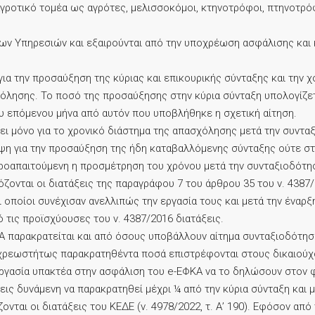
γροτικό τομέα ως αγρότες, μελισσοκόμοι, κτηνοτρόφοι, πτηνοτρόφ
ων Υπηρεσιών και εξαιρούνται από την υποχρέωση ασφάλισης και 
για την προσαύξηση της κύριας και επικουρικής σύνταξης και τη
χόλησης. Το ποσό της προσαύξησης στην κύρια σύνταξη υπολογίζε
υ επόμενου μήνα από αυτόν που υποβλήθηκε η σχετική αίτηση.
τει μόνο για το χρονικό διάστημα της απασχόλησης μετά την συντ
ψη για την προσαύξηση της ήδη καταβαλλόμενης σύνταξης ούτε σ
ροαπαιτούμενη η προσμέτρηση του χρόνου μετά την συνταξιοδότησ
ζονται οι διατάξεις της παραγράφου 7 του άρθρου 35 του ν. 438
οποίοι συνέχισαν ανελλιπώς την εργασία τους και μετά την έναρξη
τις προϊσχύουσες του ν. 4387/2016 διατάξεις.
Α παρακρατείται και από όσους υποβάλλουν αίτημα συνταξιοδότη
χρεωστήτως παρακρατηθέντα ποσά επιστρέφονται στους δικαιούχ
εργασία υπακτέα στην ασφάλιση του e-ΕΦΚΑ να το δηλώσουν στον
ξεις δυνάμενη να παρακρατηθεί μέχρι ¼ από την κύρια σύνταξη και 
νται οι διατάξεις του ΚΕΔΕ (ν. 4978/2022, τ. Α’ 190). Εφόσον α