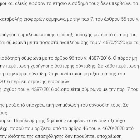
οι και αλιείς εφόσον το ετήσιο εισόδημά τους δεν υπερβαίνει τα
καταβολής εισφορών σύμφωνα με την παρ 7. του άρθρου 55 του ν.
ν χορήγηση συμπληρωματικής εφάπαξ παροχής μετά από αίτηση του
ται σύμφωνα με τα ποσοστά αναπλήρωσης του ν. 4670/2020 και τα
αξιοδότηση σύμφωνα με το άρθρο 96 του ν. 4387/2016. Ο πόρος μη
την περίπτωση χορήγησης δεύτερης σύνταξης. Σε κάθε περίπτωση
η στην κύρια σύνταξη. Στην περίπτωση μη αξιοποίησης του
7/2016 περί επιστροφής εισφορών.
 ισχύος του ν. 4387/2016 αξιοποιείται σύμφωνα με την παρ. 7 του
σης μετά από υποχρεωτική ενημέρωση του εργοδότη τους. Σε
ους.
 φορέα. Παράλειψη της δήλωσης επιφέρει στον συνταξιούχο
μέχρι ποσού που ορίζεται από το άρθρο 46 του ν. 4670/2020 από
πό την ιδιότητα της απασχόλησης δεν προκύπτει υποχρέωση