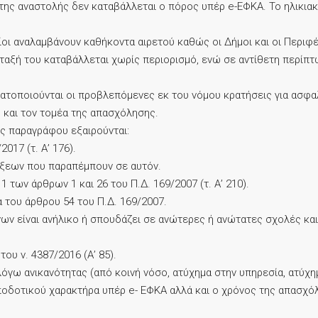
α της αναστολής δεν καταβάλλεται ο πόρος υπέρ e-ΕΦΚΑ. Το ηλικι
ποίοι αναλαμβάνουν καθήκοντα αιρετού καθώς οι Δήμοι και οι Περ
ταξή του καταβάλλεται χωρίς περιορισμό, ενώ σε αντίθετη περίπτω
τοποιούνται οι προβλεπόμενες εκ του νόμου κρατήσεις για ασφαλ
 και τον τομέα της απασχόλησης.
ς παραγράφου εξαιρούνται:
017 (τ. Α’ 176).
ατάξεων που παραπέμπουν σε αυτόν.
 1 των άρθρων 1 και 26 του Π.Δ. 169/2007 (τ. Α’ 210).
 του άρθρου 54 του Π.Δ. 169/2007.
κνων είναι ανήλικο ή σπουδάζει σε ανώτερες ή ανώτατες σχολές κ
ου ν. 4387/2016 (Α’ 85).
λόγω ανικανότητας (από κοινή νόσο, ατύχημα στην υπηρεσία, ατύχη
οδοτικού χαρακτήρα υπέρ e- ΕΦΚΑ αλλά και ο χρόνος της απασχόλη