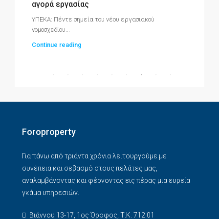
αγορά εργασίας
Co
ΥΠΕΚΑ: Πέντε σημεία του νέου εργασιακού
νομοσχεδίου...
Continue reading
Foroproperty
Για πάνω από τριάντα χρόνια λειτουργούμε με
συνέπεια και σεβασμό στους πελάτες μας,
αναλαμβάνοντας και φέρνοντας εις πέρας μια ευρεία
γκάμα υπηρεσιών.
Βιάννου 13-17, 1ος Όροφος, Τ.Κ. 712 01