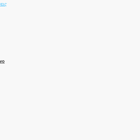
εις
νο